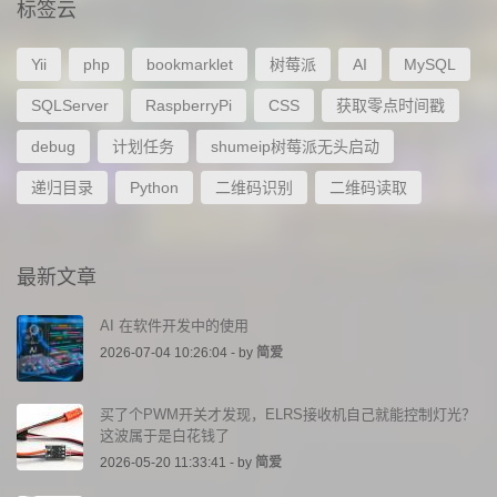
标签云
Yii
php
bookmarklet
树莓派
AI
MySQL
SQLServer
RaspberryPi
CSS
获取零点时间戳
debug
计划任务
shumeip树莓派无头启动
递归目录
Python
二维码识别
二维码读取
最新文章
AI 在软件开发中的使用
2026-07-04 10:26:04 - by
简爱
买了个PWM开关才发现，ELRS接收机自己就能控制灯光？
这波属于是白花钱了
2026-05-20 11:33:41 - by
简爱