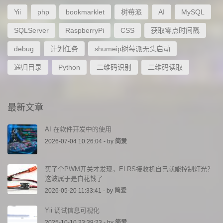
Yii
php
bookmarklet
树莓派
AI
MySQL
SQLServer
RaspberryPi
CSS
获取零点时间戳
debug
计划任务
shumeip树莓派无头启动
递归目录
Python
二维码识别
二维码读取
最新文章
AI 在软件开发中的使用
2026-07-04 10:26:04 - by
简爱
买了个PWM开关才发现，ELRS接收机自己就能控制灯光？
这波属于是白花钱了
2026-05-20 11:33:41 - by
简爱
Yii 调试信息可视化
2025-10-10 23:39:23 - by
简爱