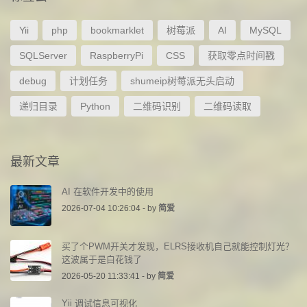
Yii
php
bookmarklet
树莓派
AI
MySQL
SQLServer
RaspberryPi
CSS
获取零点时间戳
debug
计划任务
shumeip树莓派无头启动
递归目录
Python
二维码识别
二维码读取
最新文章
AI 在软件开发中的使用
2026-07-04 10:26:04 - by
简爱
买了个PWM开关才发现，ELRS接收机自己就能控制灯光？
这波属于是白花钱了
2026-05-20 11:33:41 - by
简爱
Yii 调试信息可视化